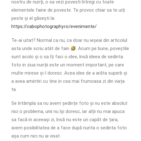
nostru de nunți, o sa vezi povesti întregi cu toate
elementele faine de poveste. Te provoc chiar sa te uiți
peste și el găsești la:
https://cabophotography.ro/evenimente/
Te-ai uitat? Normal ca nu, ca doar nu ieșeai din articolul
asta unde scriu atât de fain
. Acum pe bune, poveștile
sunt acolo și o sa îți faci o idee, însă ideea de sedinta
foto in ziua nunții este un moment important, pe care
multe mirese și-l doresc. Acea idee de a arăta superb și
a avea amintiri cu tine in cea mai frumoasa zi din viața
ta.
Se întâmpla sa nu avem ședințe foto și nu este absolut
nici o problema, unii nu își doresc, iar alții nu mai apuca
sa facă in aceeași zi, însă nu este un capăt de țara,
avem posibilitatea de a face după nunta o sedinta foto
așa cum nici nu ai visat.