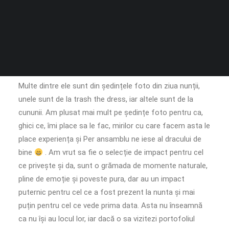
Aici nu este o selecție a nunților care mi-au plăcut mie
cel mai mult, unde m-am simțit cel mai bine sau unde m-
am înțeles cel mai bine cu mirii, ci este o selecție de
fotografii, sa zicem, reprezentative pentru ceea ce
facem noi, la Cabo Photography.
Multe dintre ele sunt din ședințele foto din ziua nunții,
unele sunt de la trash the dress, iar altele sunt de la
cununii. Am plusat mai mult pe ședințe foto pentru ca,
ghici ce, îmi place sa le fac, mirilor cu care facem asta le
place experiența și Per ansamblu ne iese al dracului de
bine
. Am vrut sa fie o selecție de impact pentru cel
ce privește și da, sunt o grămada de momente naturale,
pline de emoție și poveste pura, dar au un impact
puternic pentru cel ce a fost prezent la nunta și mai
puțin pentru cel ce vede prima data. Asta nu înseamnă
ca nu își au locul lor, iar dacă o sa vizitezi portofoliul