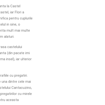
nta la Castel
stel, iar Flori a
ifica pentru cuplurile
lul in sine, o
erita mult mai multe
m alaturi.
rasa castelului
anta (din pacate imi
a insel), iar ulterior
fiile cu pregatiri.
e una dintre cele mai
stelului Cantacuzino,
pregatirilor cu mirele
entru aceasta