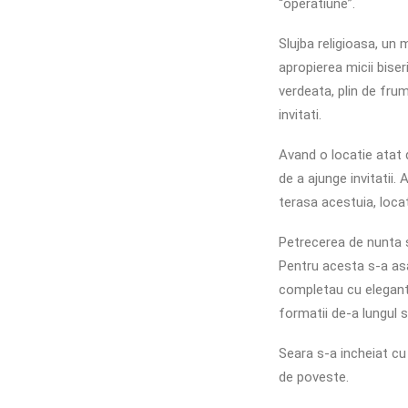
“operatiune”.
Slujba religioasa, un
apropierea micii biser
verdeata, plin de frum
invitati.
Avand o locatie atat 
de a ajunge invitatii. 
terasa acestuia, locat
Petrecerea de nunta s
Pentru acesta s-a asa
completau cu eleganta
formatii de-a lungul s
Seara s-a incheiat cu
de poveste.