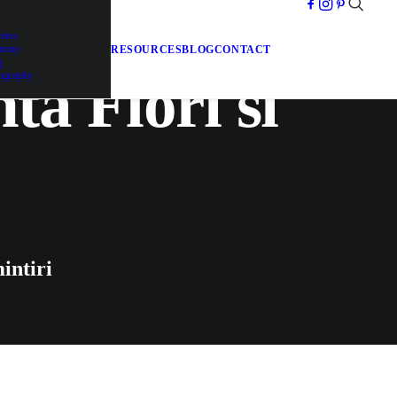
dress
emony
RESOURCES
BLOG
CONTACT
g
ta Flori si
ography
intiri