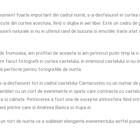
 moment foarte important din cadrul nuntii, s-a desfasurat in curtea c
icute din curtea acestuia, fiind o slujba in aer liber. Este un cadru de 
useti naturale si nu in ultimul rand de bucuria si emotiile traite atat 
de frumoasa, am profitat de aceasta si am petrecut putin timp la o 
Am facut fotografii in curtea castelului, in interiorul castelului si nu i
ii perfecte pentru fotografiile de nunta.
-a desfasurat tot in cadrul castelului Cantacuzino cu un numar de p
mblat cu un cort de evenimente in spate care contrasta cu castelul
 si calitate. Petrecerea a fost una de exceptie atmosfera fiind int
erii printre care si Andreea Banica si trupa ei.
 un tort de nunta ce a subliniat elenganta evenimentului astfel puna