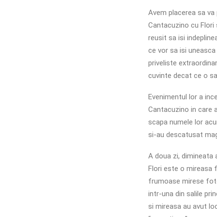
Avem placerea sa va 
Cantacuzino cu Flori s
reusit sa isi indeplin
ce vor sa isi uneasca 
priveliste extraordin
cuvinte decat ce o sa 
Evenimentul lor a inc
Cantacuzino in care a
scapa numele lor acum, 
si-au descatusat magi
A doua zi, dimineata a
Flori este o mireasa 
frumoase mirese fotog
intr-una din salile pr
si mireasa au avut loc