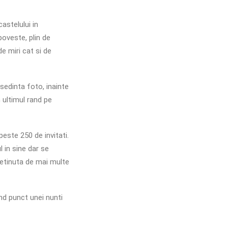
astelului in
poveste, plin de
de miri cat si de
sedinta foto, inainte
n ultimul rand pe
este 250 de invitati.
 in sine dar se
retinuta de mai multe
nd punct unei nunti