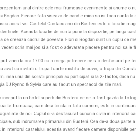
prezentam unul dintre cele mai frumoase evenimente si anume o nu
i Bogdan. Fiecare fata viseaza de cand e mica sa isi faca nunta la ca
easca acest vis. Castelul Cantacuzino din Busteni este o locatie magn
destinele. Aceasta locatie de nunta pune la dispozitie, pe langa caste
ara ce creeaza cadrul de poveste. Flori si Bogdan sunt un cuplu ce m
vedeti scris mai jos si a fost o adevarata placere pentru noi sa le fi
eput vineri la ora 17:00 cu o mega petrecere ce s-a desfasurat pe te
u avut ca invitati o trupa foarte mishto de cover, o trupa din Const
insa unul din solistii principali au participat si la X-factor, daca nu m
a DJ Rynno & Sylvia care au facut un spectacol de zile mari.
 inceput la un hotel superb din Busteni, ce ne-a fost gazda la fotogra
foarte frumoasa, care desi timida in fata camerei, este in continuar
rafiate de noi. Cuplul si-a desfasurat cununia civila in interiorul ca
incipale, sub indrumarea primarului din Busteni. Cea de-a doua parte a 
 in interiorul castelului, acestia avand fiecare camere disponibile p