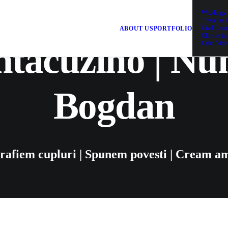
Weddings
Trash the 
Civil Cer
ABOUT US
PORTFOLIO
Christenin
tacuzino | Nun
Cabo Vide
Bogdan
rafiem cupluri | Spunem povesti | Cream am