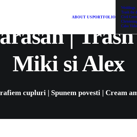
Weddings
Trash the 
Civil Cer
ABOUT US
PORTFOLIO
Christenin
arasan | Trash 
Cabo Vide
Miki si Alex
rafiem cupluri | Spunem povesti | Cream am