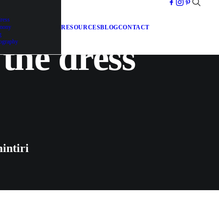
dress
emony
RESOURCES
BLOG
CONTACT
g
the dress
ography
intiri