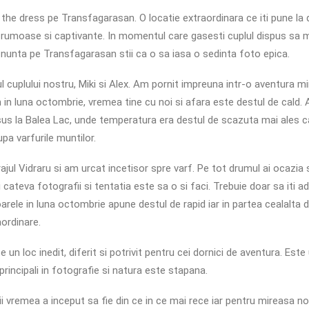
the dress pe Transfagarasan. O locatie extraordinara ce iti pune la 
frumoase si captivante. In momentul care gasesti cuplul dispus sa 
 nunta pe Transfagarasan stii ca o sa iasa o sedinta foto epica.
 cuplului nostru, Miki si Alex. Am pornit impreuna intr-o aventura mir
in luna octombrie, vremea tine cu noi si afara este destul de cald.
us la Balea Lac, unde temperatura era destul de scazuta mai ales c
pa varfurile muntilor.
ajul Vidraru si am urcat incetisor spre varf. Pe tot drumul ai ocazia
ri cateva fotografii si tentatia este sa o si faci. Trebuie doar sa iti 
arele in luna octombrie apune destul de rapid iar in partea cealalta 
aordinare.
un loc inedit, diferit si potrivit pentru cei dornici de aventura. Este 
 principali in fotografie si natura este stapana.
ii vremea a inceput sa fie din ce in ce mai rece iar pentru mireasa no