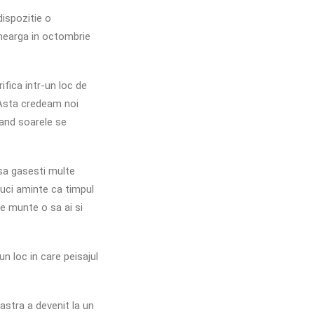
dispozitie o
mearga in octombrie
ifica intr-un loc de
 Asta credeam noi
and soarele se
 sa gasesti multe
aduci aminte ca timpul
de munte o sa ai si
un loc in care peisajul
astra a devenit la un