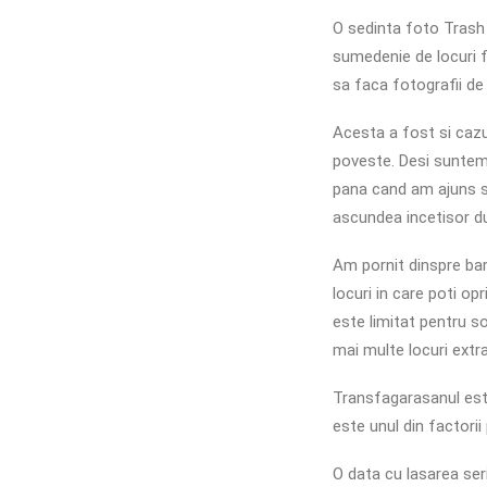
O sedinta foto Trash 
sumedenie de locuri 
sa faca fotografii de
Acesta a fost si cazul
poveste. Desi suntem 
pana cand am ajuns s
ascundea incetisor du
Am pornit dinspre bar
locuri in care poti op
este limitat pentru so
mai multe locuri extr
Transfagarasanul este 
este unul din factorii
O data cu lasarea ser