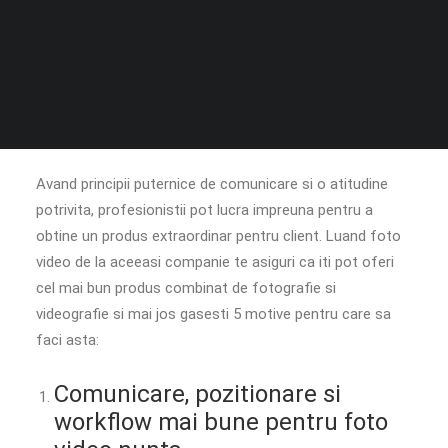
obtina cele mai bune fotografii posibile pentru nunta ta,
iar videograful vrea sa obtina cele mai bune imagini
video, reputatiile si business-urile lor depinzand de acest
lucru. Pentru a obtine acest produs, ambele parti trebuie
sa inteleaga faptul ca fericirea cuplului este singurul
lucru care conteaza cu adevarat in ziua nuntii.
Avand principii puternice de comunicare si o atitudine
potrivita, profesionistii pot lucra impreuna pentru a
obtine un produs extraordinar pentru client. Luand foto
video de la aceeasi companie te asiguri ca iti pot oferi
cel mai bun produs combinat de fotografie si
videografie si mai jos gasesti 5 motive pentru care sa
faci asta:
Comunicare, pozitionare si
workflow mai bune pentru foto