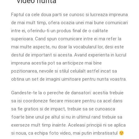
video nunta
Faptul ca cele doua parti se cunosc si lucreaza impreuna
de mai mult timp, ofera ocazia unei mai bune comunicari
intre ei, oferindu-ti un produs final de o calitate
superioara. Cand spun comunicare intre ei ma refer la
mai multe aspecte, nu doar la vocabularul lor, desi este
destul de important si acesta. Avand experienta in lucrul
impreuna acestia pot sa anticipeze mai bine
pozitionarea, nevoile si stilul celuilalt astfel incat sa
obtina un set de imagini uimitoare pentru nunta voastra.
Gandeste-te la o pereche de dansatori: acestia trebuie
sa isi coordoneze fiecare miscare pentru ca acel dans
sa fie gratios si de impact, trebuie sa se cunoasca
foarte bine unul pe altul si nu in ultimul rand trebuie sa
exerseze mult timp inainte. Aceleasi principii ni se aplica
si noua, ca echipa foto video, mai putin imbratisatul