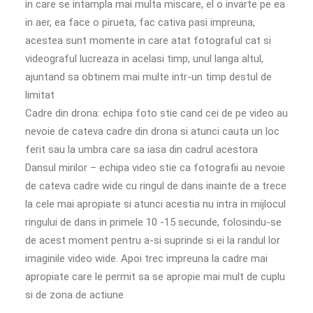
in care se intampla mai multa miscare, el o invarte pe ea
in aer, ea face o pirueta, fac cativa pasi impreuna,
acestea sunt momente in care atat fotograful cat si
videograful lucreaza in acelasi timp, unul langa altul,
ajuntand sa obtinem mai multe intr-un timp destul de
limitat
Cadre din drona: echipa foto stie cand cei de pe video au
nevoie de cateva cadre din drona si atunci cauta un loc
ferit sau la umbra care sa iasa din cadrul acestora
Dansul mirilor – echipa video stie ca fotografii au nevoie
de cateva cadre wide cu ringul de dans inainte de a trece
la cele mai apropiate si atunci acestia nu intra in mijlocul
ringului de dans in primele 10 -15 secunde, folosindu-se
de acest moment pentru a-si suprinde si ei la randul lor
imaginile video wide. Apoi trec impreuna la cadre mai
apropiate care le permit sa se apropie mai mult de cuplu
si de zona de actiune