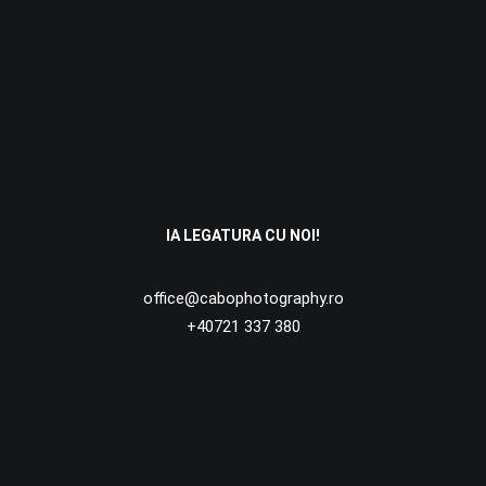
Cununia religioasă Ortodoxă liniște, semnificație și
felul in care o trăim
Ce să faci după ce ai fost cerută de soție: Ghidul
miresei organizate
Acest „DA” este despre voi
IA LEGATURA CU NOI!
office@cabophotography.ro
+40721 337 380