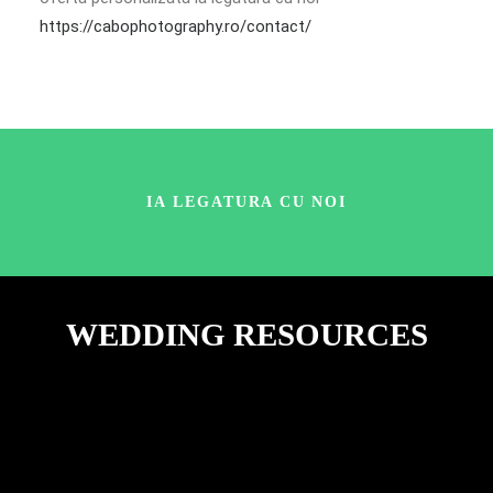
https://cabophotography.ro/contact/
IA LEGATURA CU NOI
WEDDING RESOURCES
POSING FĂRĂ STRES. CUM AJUNGI SĂ ARĂȚI
CA UN MODEL, CHIAR DACĂ NU EȘTI.